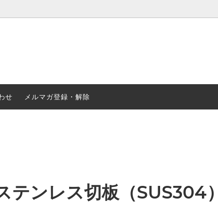
合金
ステンレス
・ナット・リベット等
2輪・4輪パーツ
わせ
メルマガ登録・解除
ステンレス切板（SUS304