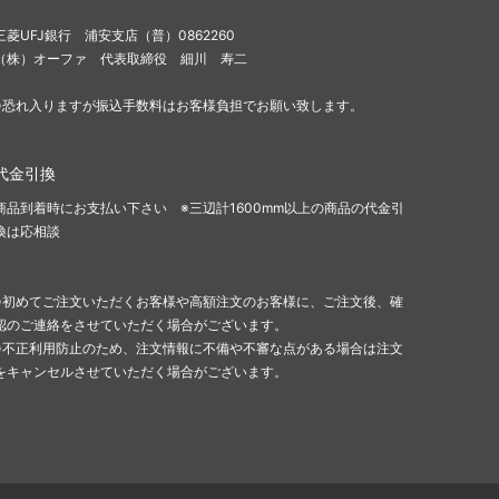
三菱UFJ銀行 浦安支店（普）0862260
（株）オーファ 代表取締役 細川 寿二
※恐れ入りますが振込手数料はお客様負担でお願い致します。
代金引換
商品到着時にお支払い下さい ※三辺計1600mm以上の商品の代金引
換は応相談
※初めてご注文いただくお客様や高額注文のお客様に、ご注文後、確
認のご連絡をさせていただく場合がございます。
※不正利用防止のため、注文情報に不備や不審な点がある場合は注文
をキャンセルさせていただく場合がございます。