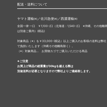
配送・送料について
ヤマト運輸㈱／佐川急便㈱／西濃運輸㈱
全国一律 一口 ￥1,100-/口（北海道：1,540-/口 ※沖縄、その他離
は別途ご案内）(税込)
対象商品（※）を￥33,000-(税込）以上ご購入のお客様の送料は弊社
で負担いたします（沖縄その他離島除く）。
（※）対象商品… お買物カゴでご購入いただける商品
※ご注意
お買上げ商品の総重量が30kgを越える際は
別途送料が必要となりますので弊社よりご連絡致します。