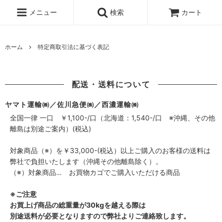
メニュー
検索
カート
ホーム
特定商取引法に基づく表記
配送・送料について
ヤマト運輸㈱／佐川急便㈱／西濃運輸㈱
全国一律 一口 ￥1,100-/口（北海道：1,540-/口 ※沖縄、その他
離島は別途ご案内）(税込)
対象商品（※）を￥33,000-(税込）以上ご購入のお客様の送料は
弊社で負担いたします（沖縄その他離島除く）。
（※）対象商品… お買物カゴでご購入いただける商品
※ご注意
お買上げ商品の総重量が30kgを越える際は
別途送料が必要となりますので弊社よりご連絡致します。