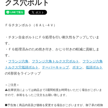
クス穴ボルト
ＦＧチタンボルト（６ＡＬ-４Ｖ）
・チタン合金ボルトにＦＧ処理を行い耐久性をアップしていま
す。
・ＦＧ処理済みのため焼き付き、かじり付きの軽減に貢献しま
す。
・
フランジ六角
、
フランジ六角トルクス穴ボルト
、
フランジ六角
トルクス穴低頭ボルト
、
テーパーキャップ
、
ボタン
、
低頭ボルト
の6形状をラインナップ
＜ご注意＞
⚠在庫状況によっては納品まで2週間程度お時間をいただく場合がございま
すので、余裕をもったご注文をお願い致します。
■予告無く商品内容及び価格を変更する場合がございますが、御了承の程御