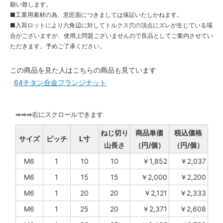
願い致します。
■工業用素材の為、意匠面につきましては保証いたしかねます。
■入荷ロットにより六角辺に対してトルクス穴の頂点にズレが生じている場
合がございますが、使用上問題ございませんので良品としてご案内させてい
ただきます。予めご了承ください。
この商品を見た人はこちらの商品も見ています
64チタン合金フランジナット
➡➡➡右にスクロールできます
ねじ切り
商品単価
税込価格
サイズ
ピッチ
L寸
山長さ
（円/個）
（円/個）
M6
1
10
10
￥1,852
￥2,037
M6
1
15
15
￥2,000
￥2,200
M6
1
20
20
￥2,121
￥2,333
M6
1
25
20
￥2,371
￥2,608