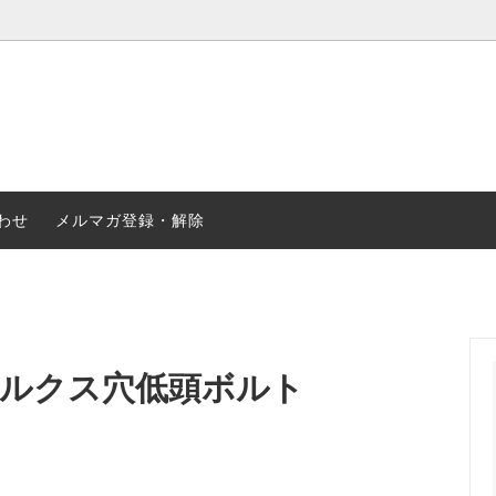
合金
ステンレス
・ナット・リベット等
2輪・4輪パーツ
わせ
メルマガ登録・解除
トルクス穴低頭ボルト