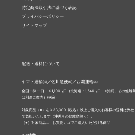
特定商法取引法に基づく表記
プライバシーポリシー
サイトマップ
配送・送料について
ヤマト運輸㈱／佐川急便㈱／西濃運輸㈱
全国一律 一口 ￥1,100-/口（北海道：1,540-/口 ※沖縄、その他離
は別途ご案内）(税込)
対象商品（※）を￥33,000-(税込）以上ご購入のお客様の送料は弊社
で負担いたします（沖縄その他離島除く）。
（※）対象商品… お買物カゴでご購入いただける商品