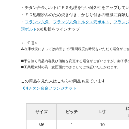
・チタン合金ボルトにＦＧ処理を行い耐久性をアップして
・ＦＧ処理済みのため焼き付き、かじり付きの軽減に貢献
・
フランジ六角
、
フランジ六角トルクス穴ボルト
、
フラン
頭ボルト
の6形状をラインナップ
＜ご注意＞
⚠在庫状況によっては納品まで2週間程度お時間をいただく場合がご
■予告無く商品内容及び価格を変更する場合がございますが、御了承
■工業用素材の為、意匠面につきましては保証いたしかねます。
この商品を見た人はこちらの商品も見ています
64チタン合金フランジナット
サイズ
ピッチ
L寸
M6
1
10