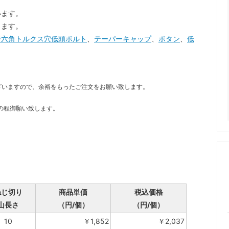
います。
します。
ジ六角トルクス穴低頭ボルト
、
テーパーキャップ
、
ボタン
、
低
ざいますので、余裕をもったご注文をお願い致します。
の程御願い致します。
ねじ切り
商品単価
税込価格
山長さ
（円/個）
（円/個）
10
￥1,852
￥2,037