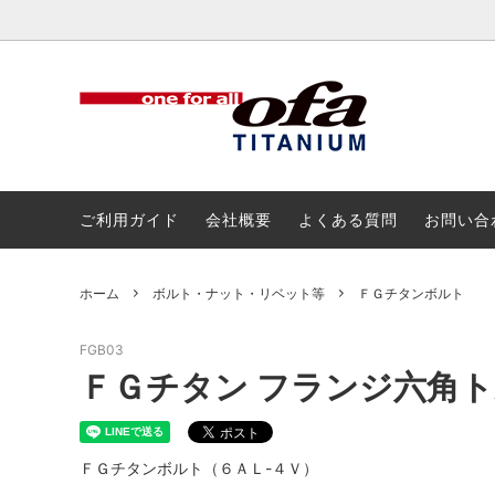
チタン
チタン
アルミ
ボルト
ご利用ガイド
会社概要
よくある質問
お問い合
ホーム
ボルト・ナット・リベット等
ＦＧチタンボルト
FGB03
ＦＧチタン フランジ六角
ＦＧチタンボルト（６ＡＬ-４Ｖ）