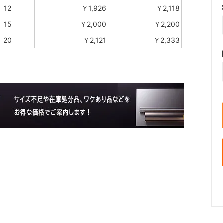
12
￥1,926
￥2,118
15
￥2,000
￥2,200
20
￥2,121
￥2,333