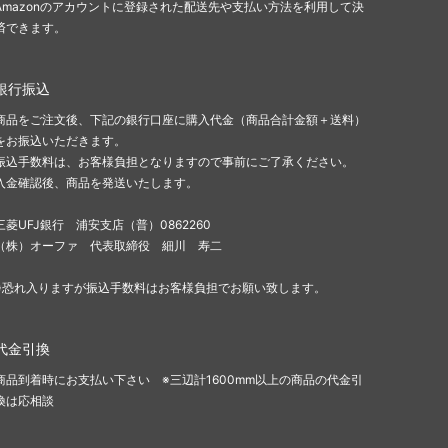
Amazonのアカウントに登録された配送先や支払い方法を利用して決
済できます。
銀行振込
商品をご注文後、下記の銀行口座に購入代金（商品合計金額＋送料）
をお振込いただきます。
振込手数料は、お客様負担となりますので事前にご了承ください。
入金確認後、商品を発送いたします。
三菱UFJ銀行 浦安支店（普）0862260
（株）オーファ 代表取締役 細川 寿二
※恐れ入りますが振込手数料はお客様負担でお願い致します。
代金引換
商品到着時にお支払い下さい ※三辺計1600mm以上の商品の代金引
換は応相談