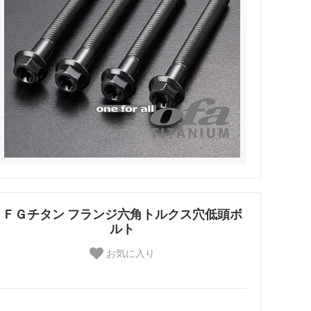
ＦＧチタン フランジ六角トルクス穴低頭ボ
ルト
お気に入り