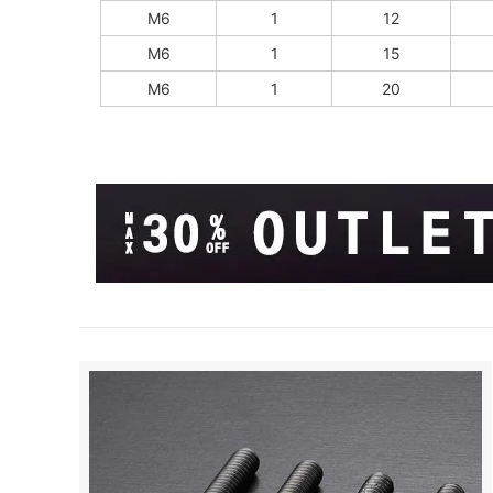
M6
1
12
M6
1
15
M6
1
20