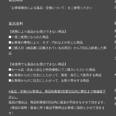
「お客様都合による返品・交換について」をご参照ください
返品送料
【状態により返品がお受けできない商品】
■一度ご使用になられた商品
■お客様の事情により、キズ・汚れなどが生じた商品
■ご購入日（納品書に記載されている出荷日）から7日以上経過した商
品
【未使用でも返品がお受けできない商品】
■セール品・訳あり品など特別価格にてご購入いただいた商品
■お客様からのご注文にしたがって、製造・加工して販売する商品
■お客様からのご注文にしたがって、お取り寄せする商品
※返品・交換のお客様は、商品到着後5営業日以内に弊社まで御連絡下
さい。
返品の場合は、商品到着後2日以内に返金の手続きをさせて頂きます。
（商品の送料・返金に伴う振込手数料はお客様ご負担とさせて頂きま
す）