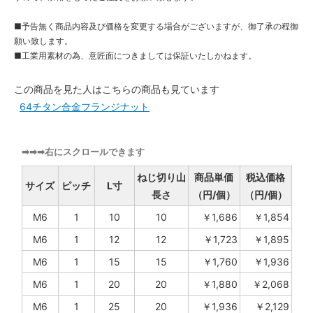
■予告無く商品内容及び価格を変更する場合がございますが、御了承の程御
願い致します。
■工業用素材の為、意匠面につきましては保証いたしかねます。
この商品を見た人はこちらの商品も見ています
64チタン合金フランジナット
➡➡➡右にスクロールできます
ねじ切り山
商品単価
税込価格
サイズ
ピッチ
L寸
長さ
（円/個）
（円/個）
M6
1
10
10
￥1,686
￥1,854
M6
1
12
12
￥1,723
￥1,895
M6
1
15
15
￥1,760
￥1,936
M6
1
20
20
￥1,880
￥2,068
M6
1
25
20
￥1,936
￥2,129