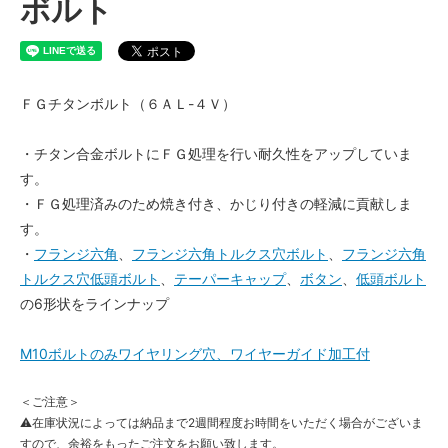
ボルト
ＦＧチタンボルト（６ＡＬ-４Ｖ）
・チタン合金ボルトにＦＧ処理を行い耐久性をアップしていま
す。
・ＦＧ処理済みのため焼き付き、かじり付きの軽減に貢献しま
す。
・
フランジ六角
、
フランジ六角トルクス穴ボルト
、
フランジ六角
トルクス穴低頭ボルト
、
テーパーキャップ
、
ボタン
、
低頭ボルト
の6形状をラインナップ
M10ボルトのみワイヤリング穴、ワイヤーガイド加工付
＜ご注意＞
⚠在庫状況によっては納品まで2週間程度お時間をいただく場合がございま
すので、余裕をもったご注文をお願い致します。