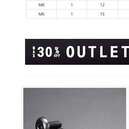
M6
1
12
M6
1
15