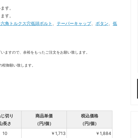
います。
します。
ジ六角トルクス穴低頭ボルト
、
テーパーキャップ
、
ボタン
、
低
ざいますので、余裕をもったご注文をお願い致します。
の程御願い致します。
ねじ切り
商品単価
税込価格
山長さ
（円/個）
（円/個）
10
￥1,713
￥1,884