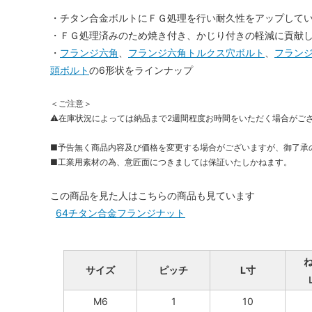
・チタン合金ボルトにＦＧ処理を行い耐久性をアップして
・ＦＧ処理済みのため焼き付き、かじり付きの軽減に貢献
・
フランジ六角
、
フランジ六角トルクス穴ボルト
、
フラン
頭ボルト
の6形状をラインナップ
＜ご注意＞
⚠在庫状況によっては納品まで2週間程度お時間をいただく場合がご
■予告無く商品内容及び価格を変更する場合がございますが、御了承
■工業用素材の為、意匠面につきましては保証いたしかねます。
この商品を見た人はこちらの商品も見ています
64チタン合金フランジナット
サイズ
ピッチ
L寸
M6
1
10