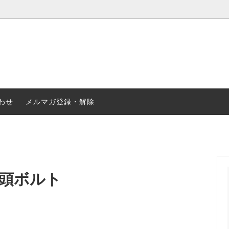
合金
ステンレス
・ナット・リベット等
2輪・4輪パーツ
わせ
メルマガ登録・解除
低頭ボルト