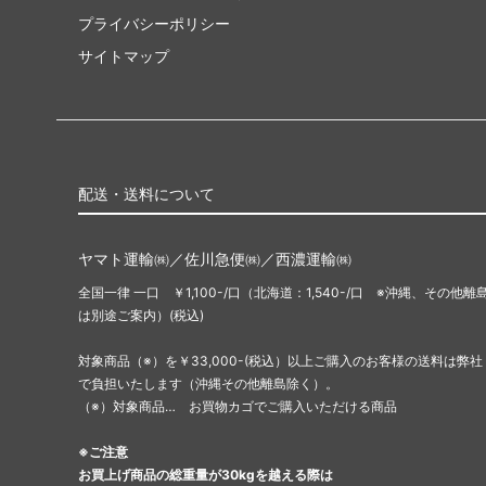
プライバシーポリシー
サイトマップ
配送・送料について
ヤマト運輸㈱／佐川急便㈱／西濃運輸㈱
全国一律 一口 ￥1,100-/口（北海道：1,540-/口 ※沖縄、その他離
は別途ご案内）(税込)
対象商品（※）を￥33,000-(税込）以上ご購入のお客様の送料は弊社
で負担いたします（沖縄その他離島除く）。
（※）対象商品… お買物カゴでご購入いただける商品
※ご注意
お買上げ商品の総重量が30kgを越える際は