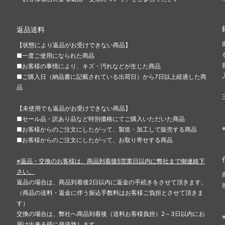
返品送料
【状態により返品がお受けできない商品】
■一度ご使用になられた商品
■お客様の事情により、キズ・汚れなどが生じた商品
■ご購入日（納品書に記載されている出荷日）から7日以上経過した商
品
【未使用でも返品がお受けできない商品】
■セール品・訳あり品など特別価格にてご購入いただいた商品
■お客様からのご注文にしたがって、製造・加工して販売する商品
■お客様からのご注文にしたがって、お取り寄せする商品
※返品・交換のお客様は、商品到着後5営業日以内に弊社まで御連絡下
さい。
返品の場合は、商品到着後2日以内に返金の手続きをさせて頂きます。
（商品の送料・返金に伴う振込手数料はお客様ご負担とさせて頂きま
す）
交換の場合は、弊社へ商品到着後（送料お客様負担）2～3日以内にお
届け出来る様に発送致します。