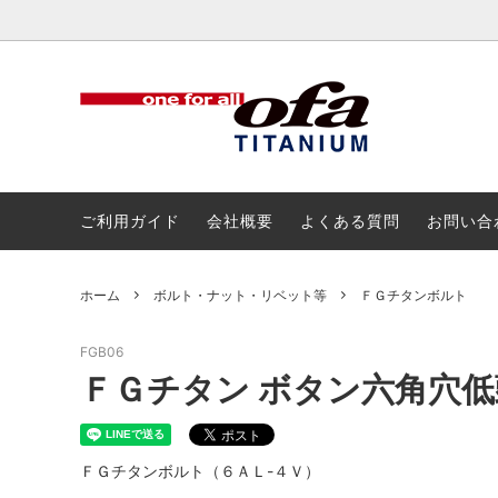
チタン
チタン
アルミ
ボルト
ご利用ガイド
会社概要
よくある質問
お問い合
ホーム
ボルト・ナット・リベット等
ＦＧチタンボルト
FGB06
ＦＧチタン ボタン六角穴
ＦＧチタンボルト（６ＡＬ-４Ｖ）