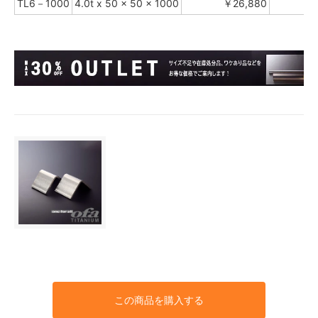
TL6－1000
4.0t x 50 x 50 x 1000
￥26,880
￥
この商品を購入する