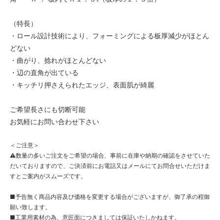
（特長）
・ロール設計技術により、フォーミングによる板厚減少がほとん
どない
・曲がり、捻れがほとんどない
・辺の直角が出ている
・キッチリ押さえられたエッジ、表面肌が綺麗
ご希望長さにも切断可能
お気軽にお問い合わせ下さい
＜ご注意＞
⚠数量の多いご注文をご希望の場合、事前に在庫や納期の確認をさせていた
だいておりますので、ご決済前にお電話又はメールにてお問合せいただけま
すとご案内がスムーズです。
■予告無く商品内容及び価格を変更する場合がございますが、御了承の程御
願い致します。
■工業用素材の為、意匠面につきましては保証いたしかねます。