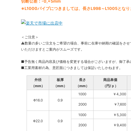
切断公差：-0,+5mm
※L1000パイプにつきましては、長さL998～L1005とな
＜ご注意＞
⚠数量の多いご注文をご希望の場合、事前に在庫や納期の確認をさせ
いただけますとご案内がスムーズです。
■予告無く商品内容及び価格を変更する場合がございますが、御了承
■工業用素材の為、意匠面につきましては保証いたしかねます。
外径
板厚
長さ
商品単価
（mm）
（mm）
（mm）
（円/ｐ）
1000
￥4,300
Φ16.0
0.9
2000
￥7,600
1000
￥5,300
Φ22.0
0.9
2000
￥9,400