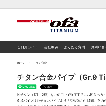
チタン
チタン
アルミ
ボルト
ご利用ガイド
会社概要
よくある質問
お問い合
ホーム
チタン合金
チタン合金パイプ（Gr.9 Ti3
純チタン（1種、2種）をご使用中で強度不足にお困りの方
Gr.9パイプは純チタンパイプより「引張強さが1.5倍、耐力が