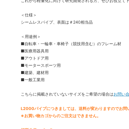
これから軽量化に向けて研究開発される方、ぜひお役立て
＜仕様＞
シームレスパイプ、表面は＃240相当品
＜用途例＞
■自転車・一輪車・車椅子（競技用含む）のフレーム材
■医療用器具用
■アウトドア用
■モータースポーツ用
■建築、建材用
■一般工業用
こちらに掲載されていないサイズをご希望の場合は
お問い
L2000パイプにつきましては、送料が変わりますのでお
※お買い物カゴからのご注文はできません。