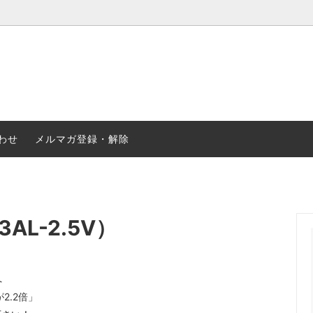
合金
ステンレス
・ナット・リベット等
2輪・4輪パーツ
わせ
メルマガ登録・解除
AL-2.5V）
へ
2.2倍」