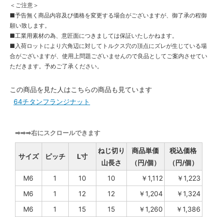
＜ご注意＞
■予告無く商品内容及び価格を変更する場合がございますが、御了承の程御
願い致します。
■工業用素材の為、意匠面につきましては保証いたしかねます。
■入荷ロットにより六角辺に対してトルクス穴の頂点にズレが生じている場
合がございますが、使用上問題ございませんので良品としてご案内させてい
ただきます。予めご了承ください。
この商品を見た人はこちらの商品も見ています
64チタンフランジナット
➡➡➡右にスクロールできます
ねじ切り
商品単価
税込価格
サイズ
ピッチ
L寸
山長さ
（円/個）
（円/個）
M6
1
10
10
￥1,112
￥1,223
M6
1
12
12
￥1,204
￥1,324
M6
1
15
15
￥1,260
￥1,386