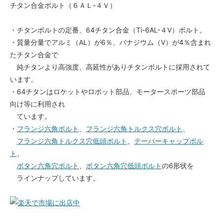
チタン合金ボルト（６ＡＬ-４Ｖ）
・チタンボルトの定番、64チタン合金（Ti-6AL-４V）ボルト。
・質量分量でアルミ（AL）が6％、バナジウム（V）が4％含まれ
たチタン合金で
純チタンより高強度、高延性がありチタンボルトに採用されて
います。
・64チタンはロケットやロボット部品、モータースポーツ部品
向け等に利用され
ています。
・
フランジ六角ボルト
、
フランジ六角トルクス穴ボルト
、
フランジ六角トルクス穴低頭ボルト
、
テーパーキャップボル
ト
、
ボタン六角穴ボルト
、
ボタン六角穴低頭ボルト
の6形状を
ラインナップしています。