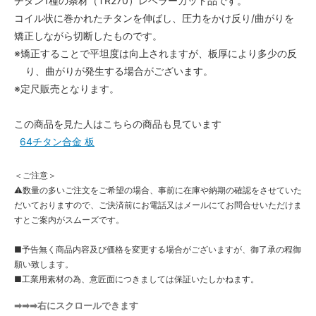
チタン1種の条材（TR270）レベラーカット品です。
コイル状に巻かれたチタンを伸ばし、圧力をかけ反り/曲がりを
矯正しながら切断したものです。
※矯正することで平坦度は向上されますが、板厚により多少の反
り、曲がりが発生する場合がございます。
※定尺販売となります。
この商品を見た人はこちらの商品も見ています
64チタン合金 板
＜ご注意＞
⚠数量の多いご注文をご希望の場合、事前に在庫や納期の確認をさせていた
だいておりますので、ご決済前にお電話又はメールにてお問合せいただけま
すとご案内がスムーズです。
■予告無く商品内容及び価格を変更する場合がございますが、御了承の程御
願い致します。
■工業用素材の為、意匠面につきましては保証いたしかねます。
➡➡➡右にスクロールできます