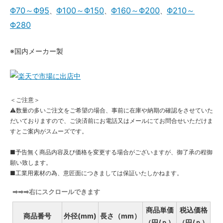
Φ70～Φ95
Φ100～Φ150
Φ160～Φ200
Φ210～
、
、
、
Φ280
※国内メーカー製
＜ご注意＞
⚠数量の多いご注文をご希望の場合、事前に在庫や納期の確認をさせていた
だいておりますので、ご決済前にお電話又はメールにてお問合せいただけま
すとご案内がスムーズです。
■予告無く商品内容及び価格を変更する場合がございますが、御了承の程御
願い致します。
■工業用素材の為、意匠面につきましては保証いたしかねます。
➡➡➡右にスクロールできます
商品単価
税込価格
商品番号
外径(mm)
長さ（mm）
（円/ｐ）
（円/ｐ）