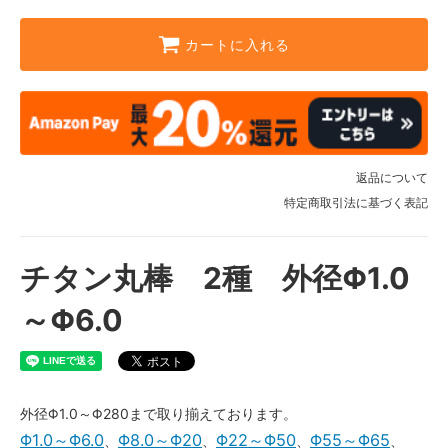
カートに入れる
返品について
特定商取引法に基づく表記
チタン丸棒 2種 外径Φ1.0
～Φ6.0
外径Φ1.0～Φ280まで取り揃えております。
Φ1.0～Φ6.0
Φ8.0～Φ20
Φ22～Φ50
Φ55～Φ65
、
、
、
、