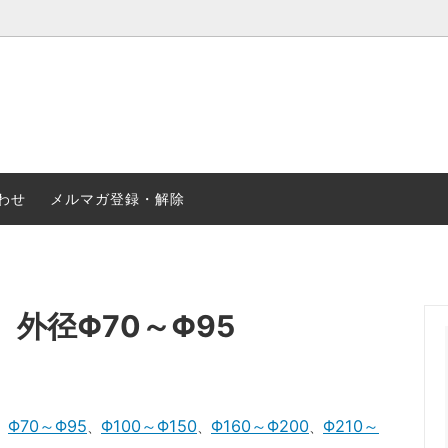
合金
ステンレス
・ナット・リベット等
2輪・4輪パーツ
わせ
メルマガ登録・解除
）外径Φ70～Φ95
Φ70～Φ95
Φ100～Φ150
Φ160～Φ200
Φ210～
、
、
、
、