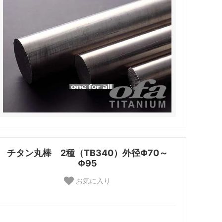
チタン丸棒 2種（TB340）外径Φ70～
Φ95
お気に入り