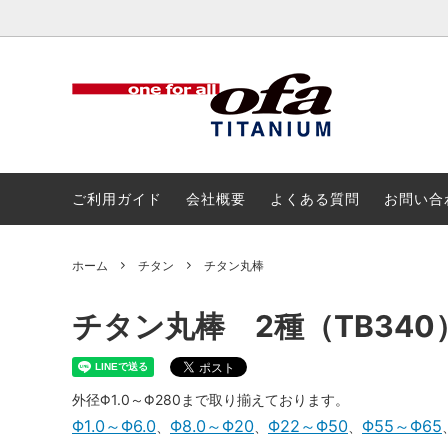
チタン
チタン
アルミ
ボルト
ご利用ガイド
会社概要
よくある質問
お問い合
ホーム
チタン
チタン丸棒
チタン丸棒 2種（TB340
外径Φ1.0～Φ280まで取り揃えております。
Φ1.0～Φ6.0
Φ8.0～Φ20
Φ22～Φ50
Φ55～Φ65
、
、
、